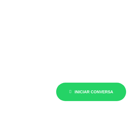
Fale agora mesmo com um
especialista
Precisa de um orçamento? Nos chame no WhatsApp que
agendamos o melhor dia e horário para realizar uma visita
técnica sem custo!
INICIAR CONVERSA