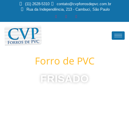
(11) 2628-5310
contato@cvpforrosdepvc.com.br
Rua da Independência, 213 - Cambuci, São Paulo
Forro de PVC
FRISADO