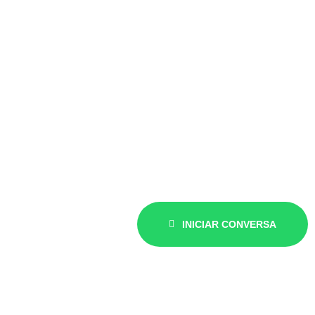
Fale agora mesmo com um
especialista
Precisa de um orçamento? Nos chame no WhatsApp que
agendamos o melhor dia e horário para realizar uma visita
técnica sem custo!
INICIAR CONVERSA