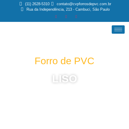
(11) 2628-5310
contato@cvpforrosdepvc.com.br
Rua da Independência, 213 - Cambuci, São Paulo
Forro de PVC
LISO