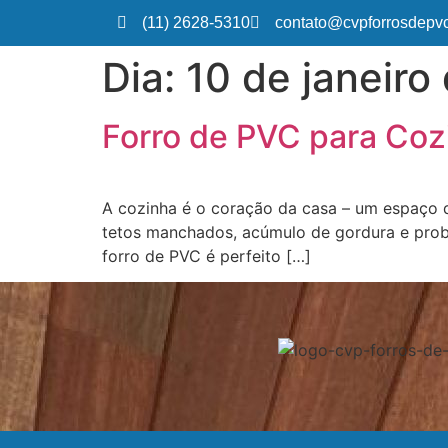
(11) 2628-5310
contato@cvpforrosdepvc
Dia:
10 de janeiro
Forro de PVC para Cozi
A cozinha é o coração da casa – um espaço q
tetos manchados, acúmulo de gordura e probl
forro de PVC é perfeito […]