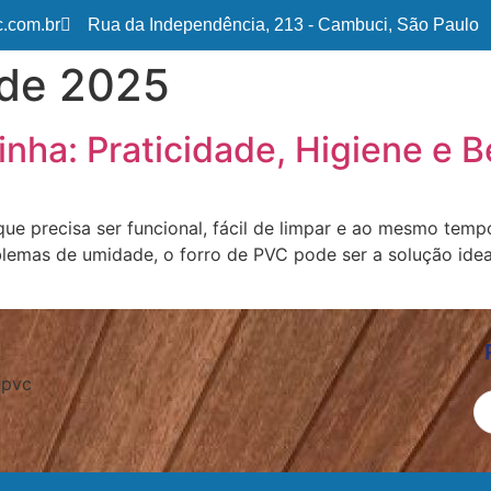
.com.br
Rua da Independência, 213 - Cambuci, São Paulo
 de 2025
Home
Forro
nha: Praticidade, Higiene e B
ue precisa ser funcional, fácil de limpar e ao mesmo temp
emas de umidade, o forro de PVC pode ser a solução ideal